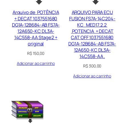
Arquivo de POTÊNCIA
ARQUIVO PARA ECU
+ DECAT 1037551680
FUSION FS7A-14C204-
DG1A-12B684-AB FS7A-
KC MED17.2.2
12A650-KC DL3A-
POTENCIA + DECAT
14C558-AA Stage2 +
CAT OFF 1037551680
original
DG1A-12B684-AB FS7A-
12A650-KC DL3A-
R$
150,00
14C558-AA .
Adicionar ao carrinho
R$
300,00
Adicionar ao carrinho