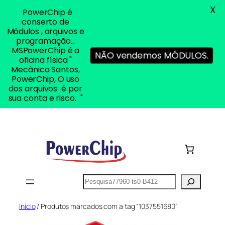
X
PowerChip é
conserto de
Módulos , arquivos e
programação...
MSPowerChip é a
NÃO vendemos MÓDULOS.
oficina física "
Mecânica Santos,
PowerChip, O uso
dos arquivos é por
sua conta e risco. "
Pular
para
o
conteúdo
Pesquisar
Início
/ Produtos marcados com a tag “1037551680”