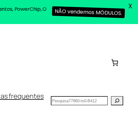
X
antos, PowerChip, O
NÃO vendemos MÓDULOS.
as frequentes
Pesquisar