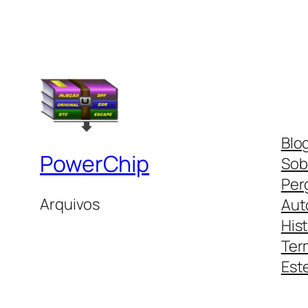
Blo
PowerChip
Sob
Per
Arquivos
Aut
His
Ter
Este