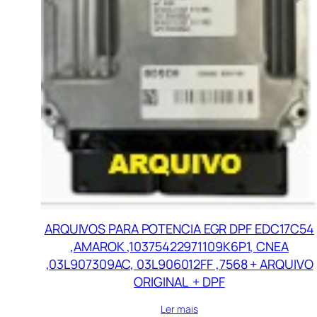
ARQUIVOS PARA POTENCIA EGR DPF EDC17C54
,AMAROK ,10375422971109K6P1, CNEA
,03L907309AC, 03L906012FF ,7568 + ARQUIVO
ORIGINAL + DPF
Ler mais