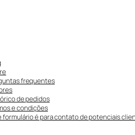
g
re
guntas frequentes
ores
tórico de pedidos
mos e condições
 formulário é para contato de potenciais clie