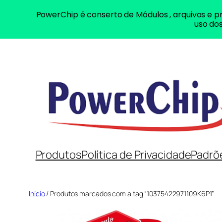
PowerChip é conserto de Módulos , arquivos e pr
uso dos
Pular
para
o
conteúdo
Produtos
Política de Privacidade
Padrõ
Início
/ Produtos marcados com a tag “10375422971109K6P1”