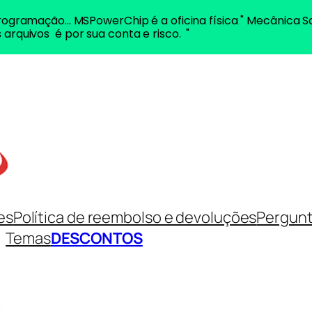
ogramação... MSPowerChip é a oficina física " Mecânica S
 arquivos é por sua conta e risco. "
es
Política de reembolso e devoluções
Pergunt
Temas
DESCONTOS