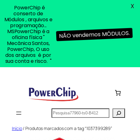
X
PowerChip é
conserto de
Módulos , arquivos e
programação...
MSPowerChip é a
NÃO vendemos MÓDULOS.
oficina física "
Mecânica Santos,
PowerChip, O uso
dos arquivos é por
sua conta e risco. "
Pular
para
o
conteúdo
Pesquisar
Início
/ Produtos marcados com a tag “1037399289”