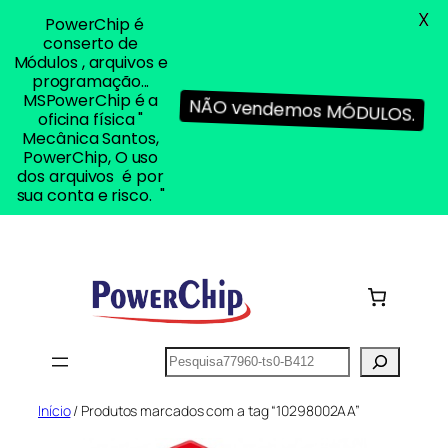
X
PowerChip é
conserto de
Módulos , arquivos e
programação...
MSPowerChip é a
NÃO vendemos MÓDULOS.
oficina física "
Mecânica Santos,
PowerChip, O uso
dos arquivos é por
sua conta e risco. "
Pular
para
o
conteúdo
Pesquisar
Início
/ Produtos marcados com a tag “10298002AA”