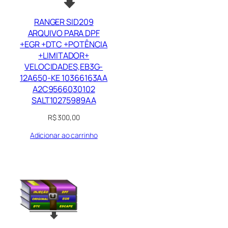
RANGER SID209
ARQUIVO PARA DPF
+EGR +DTC +POTÊNCIA
+LIMITADOR+
VELOCIDADES,EB3G-
12A650-KE 10366163AA
A2C9566030102
SALT10275989AA
R$
300,00
Adicionar ao carrinho