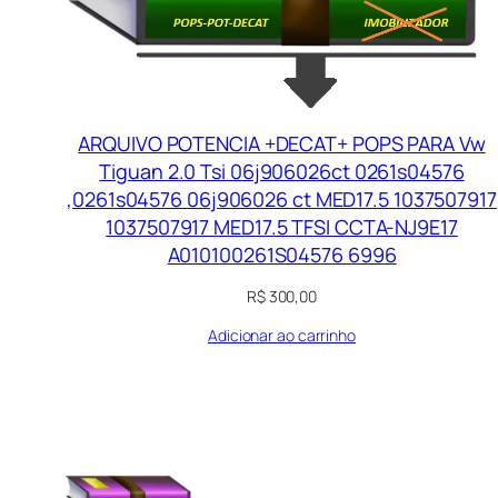
ARQUIVO POTENCIA +DECAT+ POPS PARA Vw
Tiguan 2.0 Tsi 06j906026ct 0261s04576
,0261s04576 06j906026 ct MED17.5 1037507917
1037507917 MED17.5 TFSI CCTA-NJ9E17
A010100261S04576 6996
R$
300,00
Adicionar ao carrinho