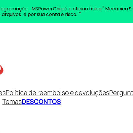
ogramação... MSPowerChip é a oficina física " Mecânica S
 arquivos é por sua conta e risco. "
es
Política de reembolso e devoluções
Pergunt
Temas
DESCONTOS