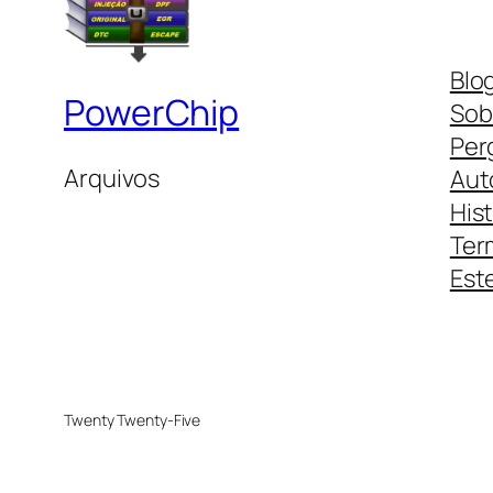
Blo
PowerChip
Sob
Per
Arquivos
Aut
His
Ter
Este
Twenty Twenty-Five