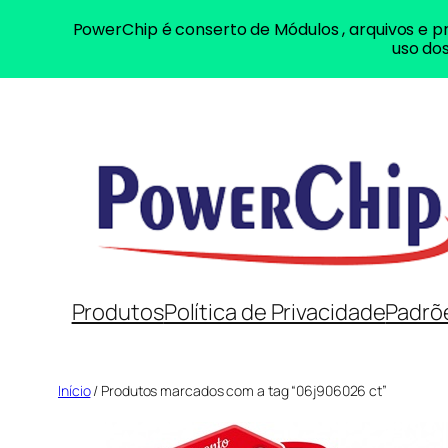
PowerChip é conserto de Módulos , arquivos e pr
uso dos
Pular
para
o
conteúdo
Produtos
Política de Privacidade
Padrõ
Início
/ Produtos marcados com a tag “06j906026 ct”