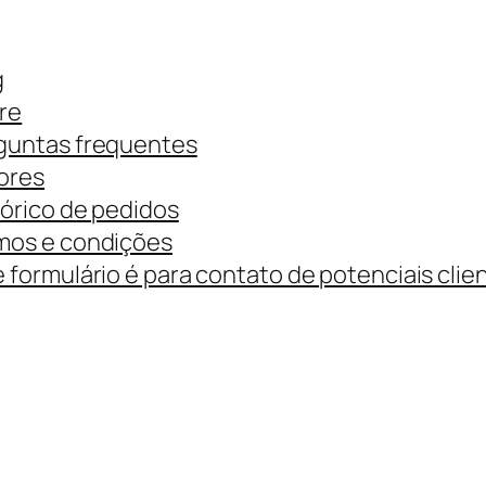
g
re
guntas frequentes
ores
tórico de pedidos
mos e condições
 formulário é para contato de potenciais clie