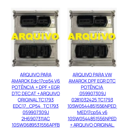
ARQUIVO PARA
ARQUIVO PARA VW
AMAROK Edc17cp54 V6
AMAROK DPF EGR DTC
POTÊNCIA + DPF + EGR
POTÊNCIA
DTC DECAT + ARQUIVO
059907309J
ORIGINAL TC1793
0281032425 TC1793
EDC17_CP54 TC1793
10SW0544851556NPED
059907309J
MED17cp54 v6
2H6907311AC
10SW0544851556NPED
10SW0689531556APFB
+ ARQUIVO ORIGINAL.