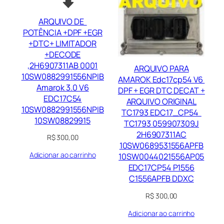
ARQUIVO DE
POTÊNCIA +DPF +EGR
+DTC+ LIMITADOR
+DECODE
,2H6907311AB 0001
ARQUIVO PARA
10SW0882991556NPIB
AMAROK Edc17cp54 V6
Amarok 3.0 V6
DPF + EGR DTC DECAT +
EDC17C54
ARQUIVO ORIGINAL
10SW0882991556NPIB
TC1793 EDC17_CP54
10SW08829915
TC1793 059907309J
2H6907311AC
R$
300,00
10SW0689531556APFB
Adicionar ao carrinho
10SW0044021556AP05
EDC17CP54 P1556
C1556APFB DDXC
R$
300,00
Adicionar ao carrinho