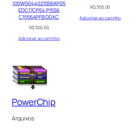
10SW0044021556AP05
R$
300,00
EDC17CP54 P1556
C1556APFB DDXC
Adicionar ao carrinho
R$
300,00
Adicionar ao carrinho
PowerChip
Arquivos