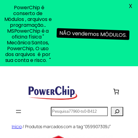
X
PowerChip é
conserto de
Módulos , arquivos e
programação...
MSPowerChip é a
NÃO vendemos MÓDULOS.
oficina física "
Mecânica Santos,
PowerChip, O uso
dos arquivos é por
sua conta e risco. "
Pular
para
o
conteúdo
Pesquisar
Início
/ Produtos marcados com a tag “059907309J”