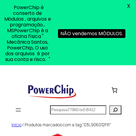
X
PowerChip é
conserto de
Módulos , arquivos e
programação...
MSPowerChip é a
NÃO vendemos MÓDULOS.
oficina física "
Mecânica Santos,
PowerChip, O uso
dos arquivos é por
sua conta e risco. "
Pular
para
o
conteúdo
Pesquisar
Início
/ Produtos marcados com a tag “03L906012FR”