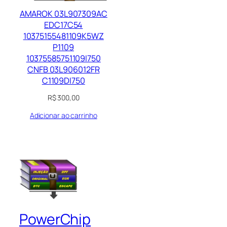
AMAROK 03L907309AC
EDC17C54
10375155481109K5WZ
P1109
10375585751109I750
CNFB 03L906012FR
C1109DI750
R$
300,00
Adicionar ao carrinho
PowerChip