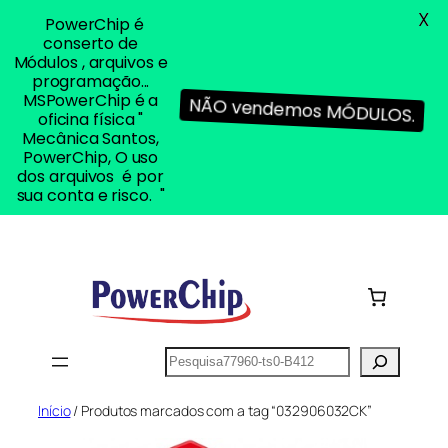
X
PowerChip é
conserto de
Módulos , arquivos e
programação...
MSPowerChip é a
NÃO vendemos MÓDULOS.
oficina física "
Mecânica Santos,
PowerChip, O uso
dos arquivos é por
sua conta e risco. "
Pular
para
o
conteúdo
Pesquisar
Início
/ Produtos marcados com a tag “032906032CK”