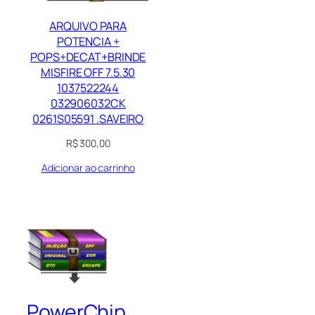
ARQUIVO PARA
POTENCIA +
POPS+DECAT+BRINDE
MISFIRE OFF 7.5.30
1037522244
032906032CK
0261S05591 .SAVEIRO
R$
300,00
Adicionar ao carrinho
PowerChip