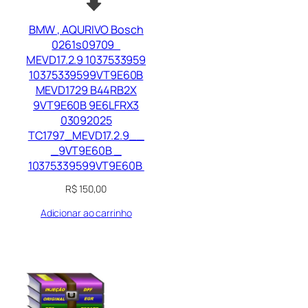
BMW , AQURIVO Bosch
0261s09709
MEVD17.2.9 1037533959
10375339599VT9E60B
MEVD1729 B44RB2X
9VT9E60B 9E6LFRX3
03092025
TC1797_MEVD17.2.9__
_9VT9E60B _
10375339599VT9E60B
R$
150,00
Adicionar ao carrinho