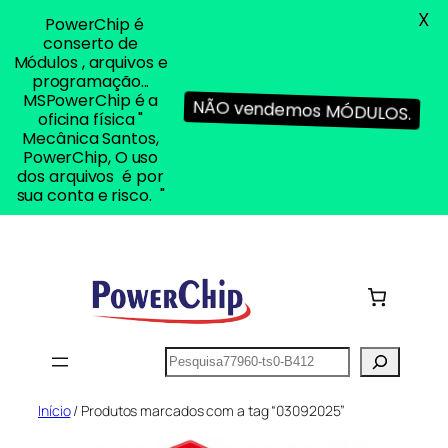
X
PowerChip é
conserto de
Módulos , arquivos e
programação...
MSPowerChip é a
NÃO vendemos MÓDULOS.
oficina física "
Mecânica Santos,
PowerChip, O uso
dos arquivos é por
sua conta e risco. "
Pular
para
o
conteúdo
Pesquisar
Início
/ Produtos marcados com a tag “03092025”