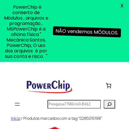
X
PowerChip é
conserto de
Módulos , arquivos e
programação...
MSPowerChip é a
NÃO vendemos MÓDULOS.
oficina física "
Mecânica Santos,
PowerChip, O uso
dos arquivos é por
sua conta e risco. "
Pular
para
o
conteúdo
Pesquisar
Início
/ Produtos marcados com a tag “0285015198”