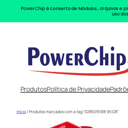
PowerChip é conserto de Módulos , arquivos e pr
uso dos
Pular
para
o
conteúdo
Produtos
Política de Privacidade
Padrõ
Início
/ Produtos marcados com a tag “0285015198 95128”