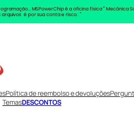
ogramação... MSPowerChip é a oficina física " Mecânica S
 arquivos é por sua conta e risco. "
es
Política de reembolso e devoluções
Pergunt
Temas
DESCONTOS