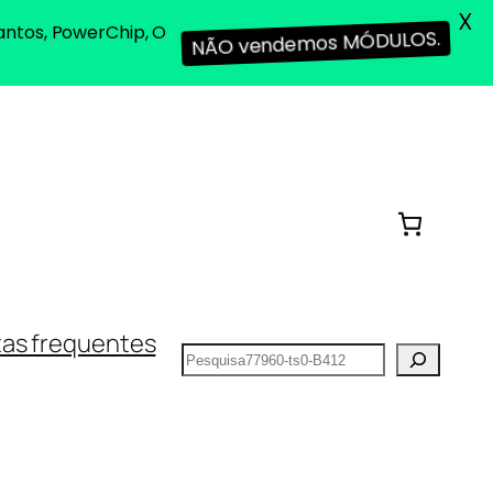
X
antos, PowerChip, O
NÃO vendemos MÓDULOS.
as frequentes
Pesquisar