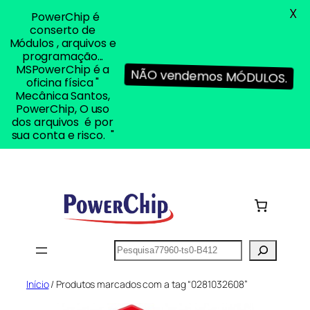
X
PowerChip é
conserto de
Módulos , arquivos e
programação...
MSPowerChip é a
NÃO vendemos MÓDULOS.
oficina física "
Mecânica Santos,
PowerChip, O uso
dos arquivos é por
sua conta e risco. "
Pular
para
o
conteúdo
Pesquisar
Início
/ Produtos marcados com a tag “0281032608”