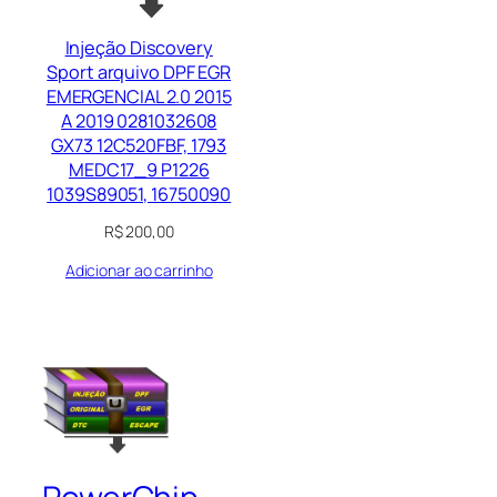
Injeção Discovery
Sport arquivo DPF EGR
EMERGENCIAL 2.0 2015
A 2019 0281032608
GX73 12C520FBF, 1793
MEDC17_9 P1226
1039S89051, 16750090
R$
200,00
Adicionar ao carrinho