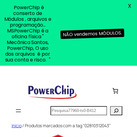
X
PowerChip é
conserto de
Módulos , arquivos e
programação...
MSPowerChip é a
NÃO vendemos MÓDULOS.
oficina física "
Mecânica Santos,
PowerChip, O uso
dos arquivos é por
sua conta e risco. "
Pular
para
o
conteúdo
Pesquisar
Início
/ Produtos marcados com a tag “02810312043”