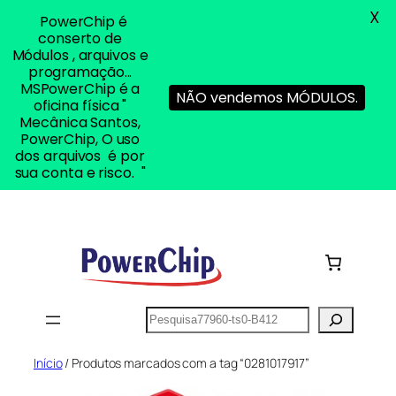
X
PowerChip é
conserto de
Módulos , arquivos e
programação...
MSPowerChip é a
NÃO vendemos MÓDULOS.
oficina física "
Mecânica Santos,
PowerChip, O uso
dos arquivos é por
sua conta e risco. "
Pular
para
o
conteúdo
Pesquisar
Início
/ Produtos marcados com a tag “0281017917”