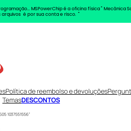
ogramação... MSPowerChip é a oficina física " Mecânica S
 arquivos é por sua conta e risco. "
es
Política de reembolso e devoluções
Pergunt
Temas
DESCONTOS
6505 1037551556”