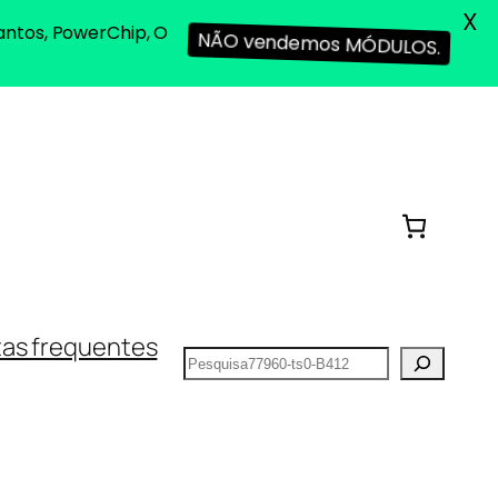
X
antos, PowerChip, O
NÃO vendemos MÓDULOS.
as frequentes
Pesquisar