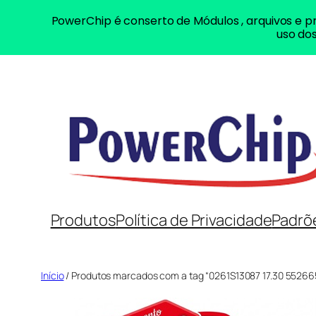
PowerChip é conserto de Módulos , arquivos e pr
uso dos
Pular
para
o
conteúdo
Produtos
Política de Privacidade
Padrõ
Início
/ Produtos marcados com a tag “0261S13087 17.30 5526