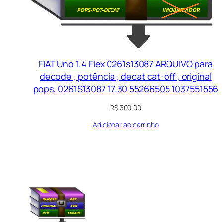
FIAT Uno 1.4 Flex 0261s13087 ARQUIVO para
decode , potência , decat cat-off , original
pops, 0261S13087 17.30 55266505 1037551556
R$
300,00
Adicionar ao carrinho