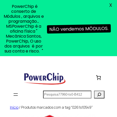
X
PowerChip é
conserto de
Módulos , arquivos e
programação...
MSPowerChip é a
NÃO vendemos MÓDULOS.
oficina física "
Mecânica Santos,
PowerChip, O uso
dos arquivos é por
sua conta e risco. "
Pular
para
o
conteúdo
Pesquisar
Início
/ Produtos marcados com a tag “0261s10549”