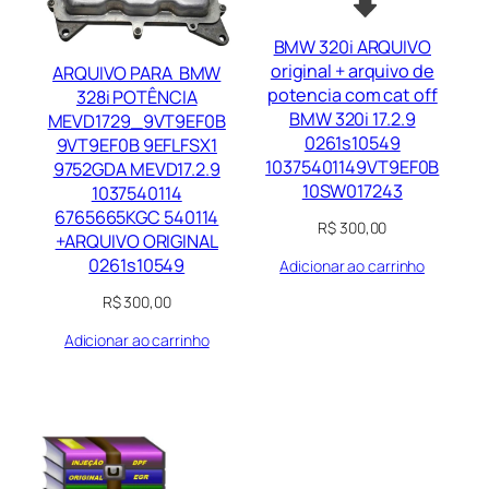
BMW 320i ARQUIVO
original + arquivo de
ARQUIVO PARA BMW
potencia com cat off
328i POTÊNCIA
BMW 320i 17.2.9
MEVD1729_9VT9EF0B
0261s10549
9VT9EF0B 9EFLFSX1
10375401149VT9EF0B
9752GDA MEVD17.2.9
10SW017243
1037540114
6765665KGC 540114
R$
300,00
+ARQUIVO ORIGINAL
0261s10549
Adicionar ao carrinho
R$
300,00
Adicionar ao carrinho