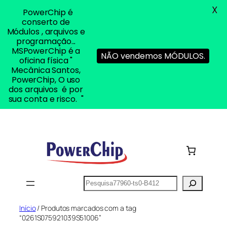
X
PowerChip é
conserto de
Módulos , arquivos e
programação...
MSPowerChip é a
NÃO vendemos MÓDULOS.
oficina física "
Mecânica Santos,
PowerChip, O uso
dos arquivos é por
sua conta e risco. "
Pular
para
o
conteúdo
Pesquisar
Início
/ Produtos marcados com a tag
“0261S075921039S51006”