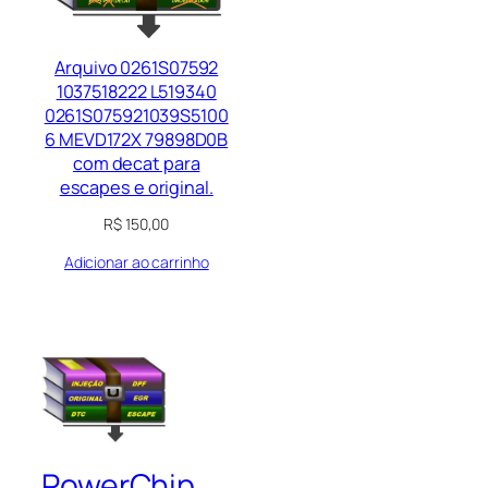
Arquivo 0261S07592
1037518222 L519340
0261S075921039S5100
6 MEVD172X 79898D0B
com decat para
escapes e original.
R$
150,00
Adicionar ao carrinho
PowerChip