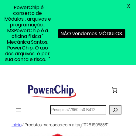
X
PowerChip é
conserto de
Módulos , arquivos e
programação...
MSPowerChip é a
NÃO vendemos MÓDULOS.
oficina física "
Mecânica Santos,
PowerChip, O uso
dos arquivos é por
sua conta e risco. "
Pular
para
o
conteúdo
Pesquisar
Início
/ Produtos marcados com a tag “0261S05883”