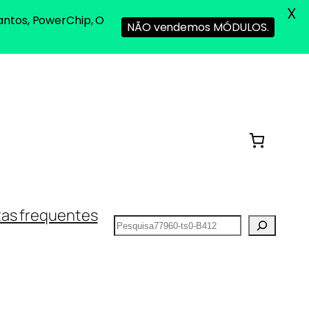
X
antos, PowerChip, O
NÃO vendemos MÓDULOS.
as frequentes
Pesquisar