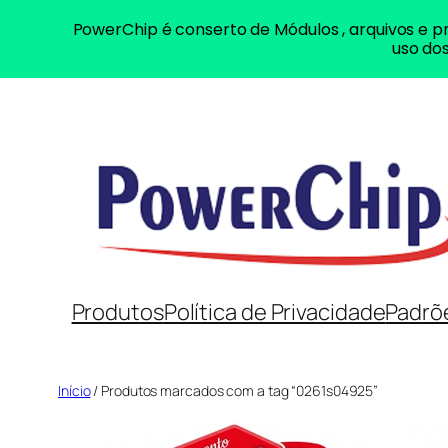
PowerChip é conserto de Módulos , arquivos e pr
uso dos
Pular
para
o
conteúdo
Produtos
Política de Privacidade
Padrõ
Início
/ Produtos marcados com a tag “0261s04925”