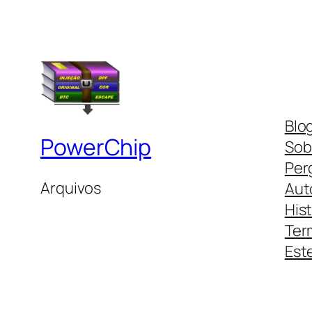
Blo
PowerChip
Sob
Per
Arquivos
Aut
His
Ter
Este