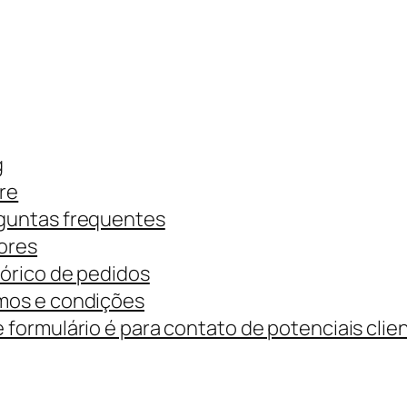
g
re
guntas frequentes
ores
tórico de pedidos
mos e condições
 formulário é para contato de potenciais clie