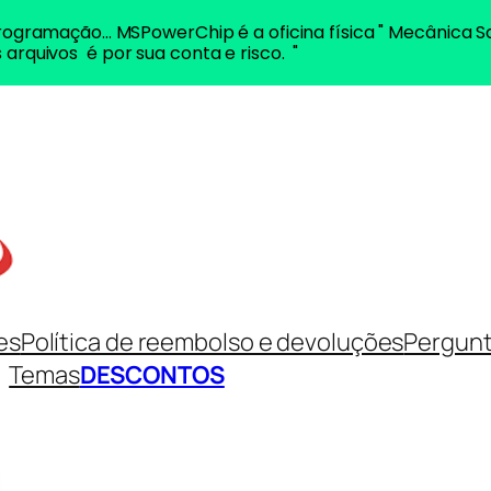
ogramação... MSPowerChip é a oficina física " Mecânica S
 arquivos é por sua conta e risco. "
es
Política de reembolso e devoluções
Pergunt
Temas
DESCONTOS