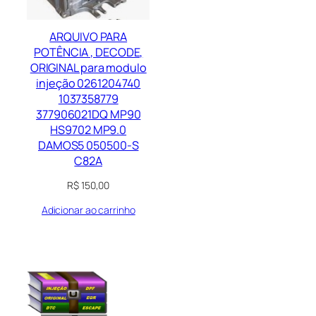
ARQUIVO PARA
POTÊNCIA , DECODE,
ORIGINAL para modulo
injeção 0261204740
1037358779
377906021DQ MP90
HS9702 MP9.0
DAMOS5 050500-S
C82A
R$
150,00
Adicionar ao carrinho