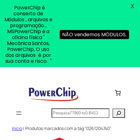
X
PowerChip é
conserto de
Módulos , arquivos e
programação...
MSPowerChip é a
NÃO vendemos MÓDULOS.
oficina física "
Mecânica Santos,
PowerChip, O uso
dos arquivos é por
sua conta e risco. "
Pular
para
o
conteúdo
Pesquisar
Início
/ Produtos marcados com a tag “0261204740”