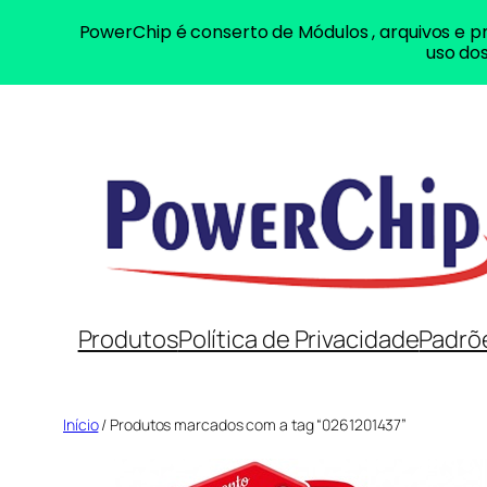
PowerChip é conserto de Módulos , arquivos e pr
uso dos
Pular
para
o
conteúdo
Produtos
Política de Privacidade
Padrõ
Início
/ Produtos marcados com a tag “0261201437”