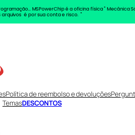
ogramação... MSPowerChip é a oficina física " Mecânica S
 arquivos é por sua conta e risco. "
es
Política de reembolso e devoluções
Pergunt
Temas
DESCONTOS