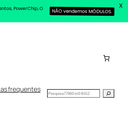
X
antos, PowerChip, O
NÃO vendemos MÓDULOS.
as frequentes
Pesquisar